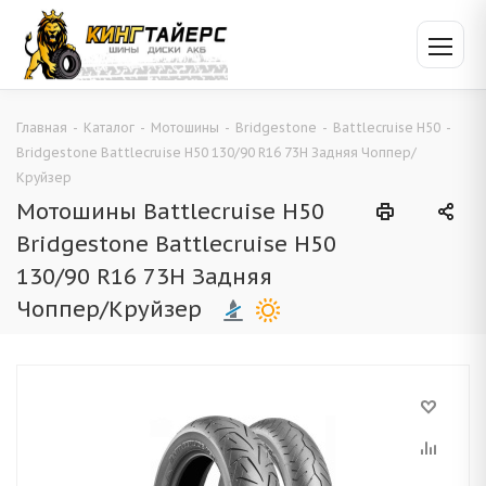
Главная
-
Каталог
-
Мотошины
-
Bridgestone
-
Battlecruise H50
-
Bridgestone Battlecruise H50 130/90 R16 73H Задняя Чоппер/
Круйзер
Мотошины Battlecruise H50
Bridgestone Battlecruise H50
130/90 R16 73H Задняя
Чоппер/Круйзер