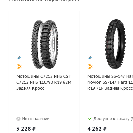
Мотошины C7212 NHS CST
Мотошины SS-147 Ha
C7212 NHS 110/90 R19 62M
Novion SS-147 Hard 1
Задняя Кросс
R19 71P Задняя Кросс
Нет в наличии
Доступно к заказу (
3 228
₽
4 262
₽