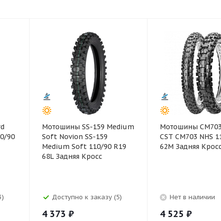
rd
Мотошины SS-159 Medium
Мотошины CM703
10/90
Soft Novion SS-159
CST CM703 NHS 1
Medium Soft 110/90 R19
62M Задняя Крос
68L Задняя Кросс
3)
Доступно к заказу (5)
Нет в наличии
4 373
₽
4 525
₽