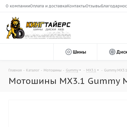
О компании
Оплата и доставка
Контакты
Отзывы
Благодарнос
Шины
Дис
Главная
-
Каталог
-
Мотошины
-
Gummy
-
MX3.1
-
Gummy MX3.1 
Мотошины MX3.1 Gummy MX