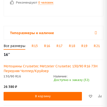
Рекомендуют
0 человек
Типоразмеры и наличие
Все размеры
R15
R16
R17
R18
R19
R21
16''
Мотошины Cruisetec Metzeler Cruisetec 130/90 R16 73H
Передняя Чоппер/Круйзер
130/90 R16
Наличие:
Доступно к заказу (32)
26 380
₽
В корзину