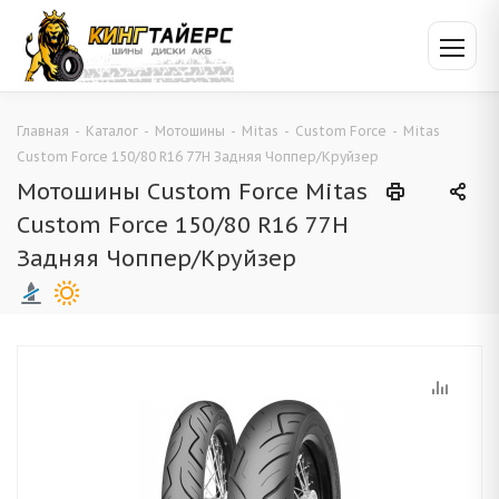
Главная
-
Каталог
-
Мотошины
-
Mitas
-
Custom Force
-
Mitas
Custom Force 150/80 R16 77H Задняя Чоппер/Круйзер
Мотошины Custom Force Mitas
Custom Force 150/80 R16 77H
Задняя Чоппер/Круйзер