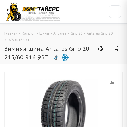
Главная
-
Каталог
-
Шины
-
Antares
-
Grip 20
-
Antares Grip 20
215/60 R16 95T
Зимняя шина Antares Grip 20
215/60 R16 95T