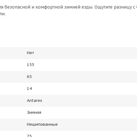
для безопасной и комфортной зимней езды. Ощутите разницу 
ли.
Нет
155
65
14
Antares
Зимняя
Нешипованные
75