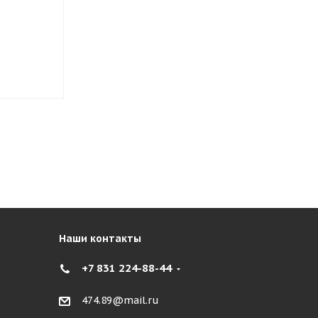
75T
Нет в наличии
Нет в нали
2 471
₽
2 574
₽
Наши контакты
+7 831 224-88-44
474.89@mail.ru