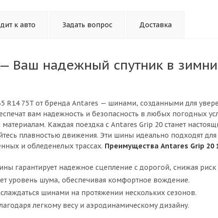
дит к авто
Задать вопрос
Доставка
T — Ваш надежный спутник в зимни
/65 R14 75T от бренда Antares — шинами, созданными для увер
спечат вам надежность и безопасность в любых погодных ус
атериалам. Каждая поездка с Antares Grip 20 станет настоя
айтесь плавностью движения. Эти шины идеально подходят для
енных и обледенелых трассах.
Преимущества Antares Grip 20 
ны гарантирует надежное сцепление с дорогой, снижая риск 
т уровень шума, обеспечивая комфортное вождение.
аслаждаться шинами на протяжении нескольких сезонов.
агодаря легкому весу и аэродинамическому дизайну.