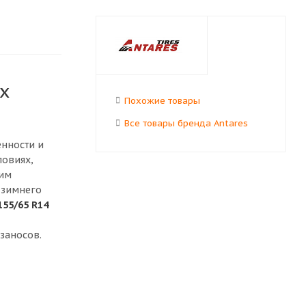
х
Похожие товары
Все товары бренда Antares
енности и
ловиях,
щим
 зимнего
155/65 R14
заносов.