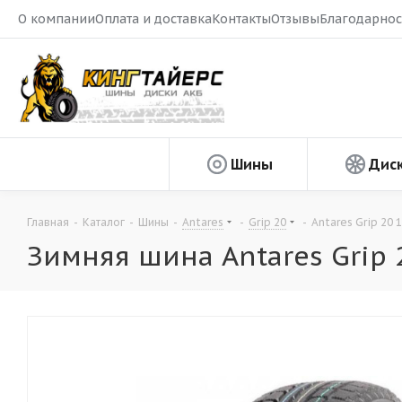
О компании
Оплата и доставка
Контакты
Отзывы
Благодарнос
Шины
Дис
Главная
-
Каталог
-
Шины
-
Antares
-
Grip 20
-
Antares Grip 20 
Зимняя шина Antares Grip 