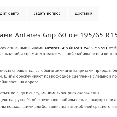
дит к авто
Задать вопрос
Доставка
ми Antares Grip 60 ice 195/65 R1
ассах с зимними шинами
Antares Grip 60 ice 195/65 R15 91T
от б
х испытаний и стремится к максимальной стабильности и контр
бность справляться с любыми зимними капризами природы б
. Шипы обеспечивают превосходное сцепление с ледяной по
ойчивость на дороге.
ься по льду и снегу, минимизируя риск скольжения.
декс нагрузки 91 обеспечивают стабильность и комфорт при 
ины подходящими для большинства автомобилей среднего кла