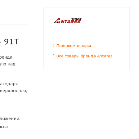
5 91T
Похожие товары
Все товары бренда Antares
ренда
олю над
лагодаря
верхностью,
движении.
сса.