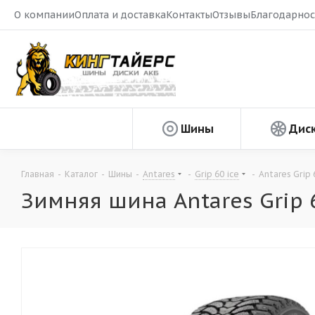
О компании
Оплата и доставка
Контакты
Отзывы
Благодарнос
Шины
Дис
Главная
-
Каталог
-
Шины
-
Antares
-
Grip 60 ice
-
Antares Grip 
Зимняя шина Antares Grip 6