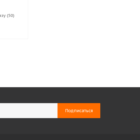
зу (50)
Доступно к заказу (4)
Нет в нали
3 928
₽
3 950
₽