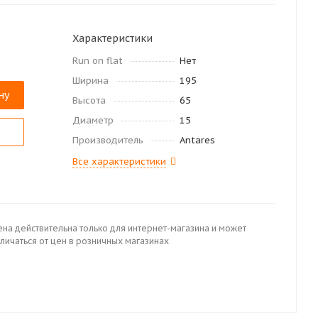
Характеристики
Run on flat
Нет
Ширина
195
ну
Высота
65
Диаметр
15
Производитель
Antares
Все характеристики
ена действительна только для интернет-магазина и может
личаться от цен в розничных магазинах