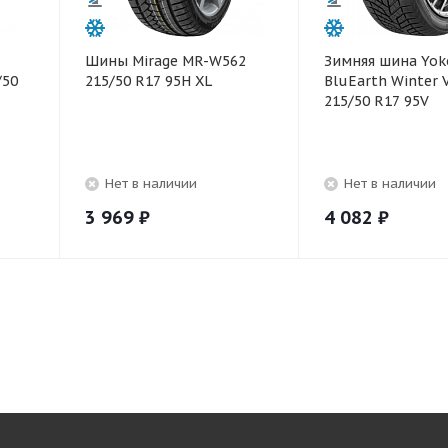
Шины Mirage MR-W562
Зимняя шина Yo
/50
215/50 R17 95H XL
BluEarth Winter 
215/50 R17 95V
Нет в наличии
Нет в наличии
3 969
₽
4 082
₽