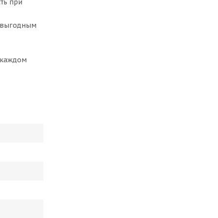
ть при
х выгодным
а каждом