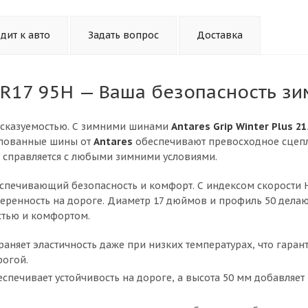
дит к авто
Задать вопрос
Доставка
0 R17 95H — Ваша безопасность зи
едсказуемостью. С зимними шинами
Antares Grip Winter Plus 21
ипованные шины от
Antares
обеспечивают превосходное сцеп
 справляется с любыми зимними условиями.
спечивающий безопасность и комфорт. С индексом скорости 
веренность на дороге. Диаметр 17 дюймов и профиль 50 делаю
стью и комфортом.
аняет эластичность даже при низких температурах, что гаран
рогой.
печивает устойчивость на дороге, а высота 50 мм добавляет