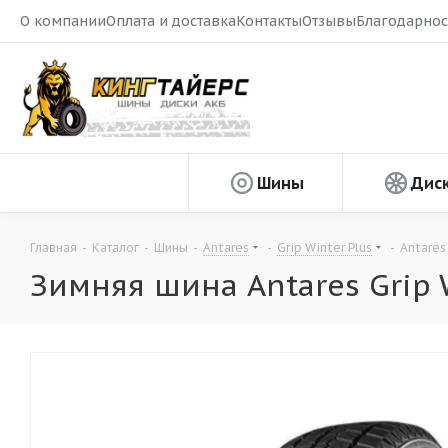
О компании
Оплата и доставка
Контакты
Отзывы
Благодарнос
Шины
Дис
Главная
-
Каталог
-
Шины
-
Antares
-
Grip Winter Plus
-
Antares
Зимняя шина Antares Grip 