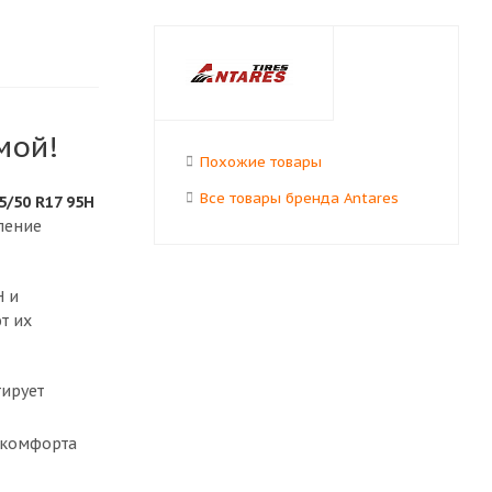
мой!
Похожие товары
Все товары бренда Antares
5/50 R17 95H
ление
H и
т их
тирует
 комфорта