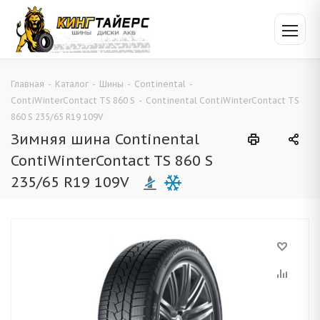
Главная
-
Каталог
-
Шины
-
Continental
-
ContiWinterContact TS 860 S
-
Continental ContiWinterContact TS
860 S 235/65 R19 109V
Зимняя шина Continental
ContiWinterContact TS 860 S
235/65 R19 109V