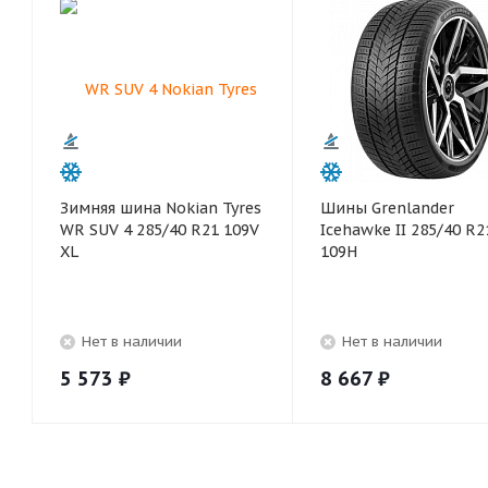
Зимняя шина Nokian Tyres
Шины Grenlander
WR SUV 4 285/40 R21 109V
Icehawke II 285/40 R2
XL
109H
Нет в наличии
Нет в наличии
5 573
₽
8 667
₽