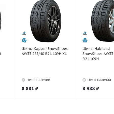
Шины Kapsen SnowShoes
Шины Habilead
1
AW33 285/40 R21 109H XL
SnowShoes AW33 
R21 109H
Нет в наличии
Нет в наличии
8 881
₽
8 988
₽