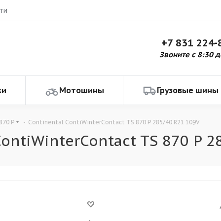
ти
+7 831 224-
Звоните с 8:30 д
ки
Мотошины
Грузовые шины
870 P
-
Continental ContiWinterContact TS 870 P 285/40 R21 109V
ontiWinterContact TS 870 P 2