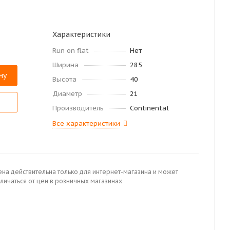
Характеристики
Run on flat
Нет
Ширина
285
ну
Высота
40
Диаметр
21
Производитель
Continental
Все характеристики
ена действительна только для интернет-магазина и может
личаться от цен в розничных магазинах