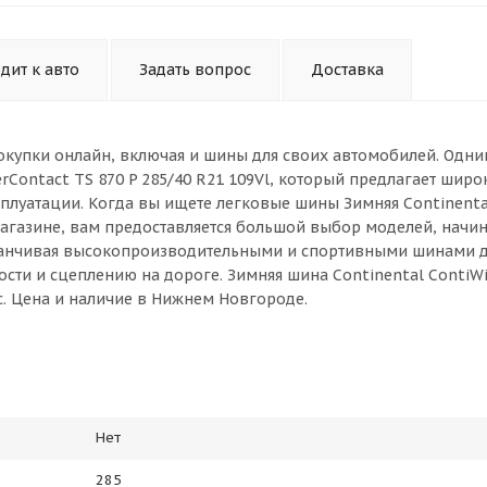
дит к авто
Задать вопрос
Доставка
окупки онлайн, включая и шины для своих автомобилей. Одни
rContact TS 870 P 285/40 R21 109Vl, который предлагает шир
плуатации. Когда вы ищете легковые шины Зимняя Continenta
-магазине, вам предоставляется большой выбор моделей, начин
канчивая высокопроизводительными и спортивными шинами 
ти и сцеплению на дороге. Зимняя шина Continental ContiWi
рс. Цена и наличие в Нижнем Новгороде.
Нет
285