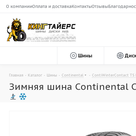
О компании
Оплата и доставка
Контакты
Отзывы
Благодарнос
Шины
Дис
Главная
-
Каталог
-
Шины
-
Continental
-
ContiWinterContact TS 
Зимняя шина Continental C