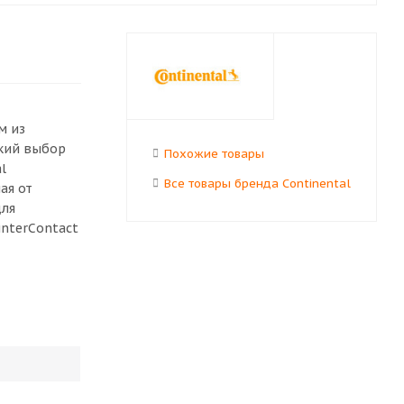
м из
окий выбор
Похожие товары
l
Все товары бренда Continental
ая от
для
nterContact