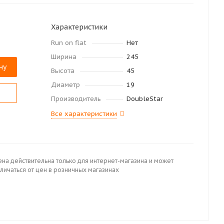
Характеристики
Run on flat
Нет
Ширина
245
ну
Высота
45
Диаметр
19
Производитель
DoubleStar
Все характеристики
ена действительна только для интернет-магазина и может
личаться от цен в розничных магазинах