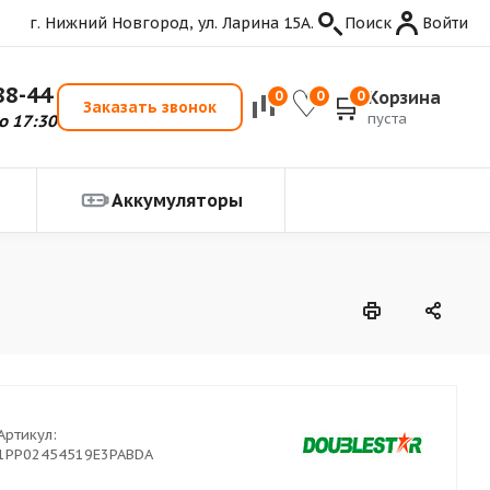
г. Нижний Новгород, ул. Ларина 15А.
Поиск
Войти
88-44
Корзина
0
0
0
Заказать звонок
пуста
о 17:30
Аккумуляторы
Артикул:
1PP02454519E3PABDA