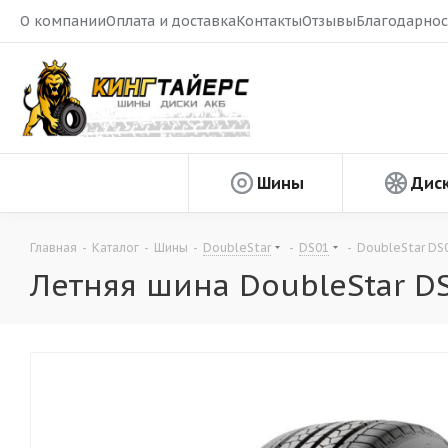
О компании
Оплата и доставка
Контакты
Отзывы
Благодарнос
Шины
Дис
Главная
-
Каталог
-
Шины
-
DoubleStar
-
DS01
-
DoubleStar DS0
Летняя шина DoubleStar D