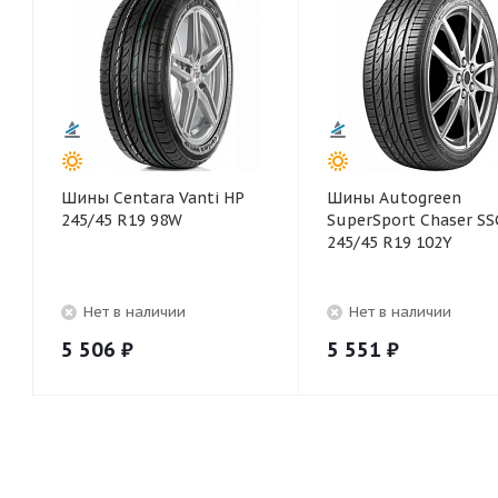
Шины Centara Vanti HP
Шины Autogreen
245/45 R19 98W
SuperSport Chaser SS
245/45 R19 102Y
Нет в наличии
Нет в наличии
5 506
₽
5 551
₽