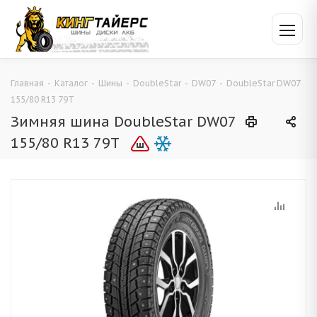
Главная
-
Каталог
-
Шины
-
DoubleStar
-
DW07
-
DoubleStar DW07
155/80 R13 79T
Зимняя шина DoubleStar DW07
155/80 R13 79T