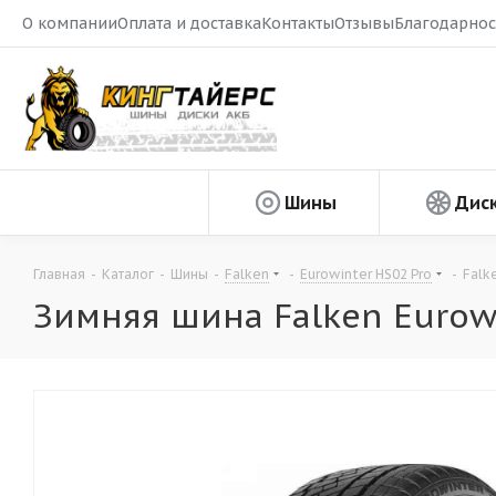
О компании
Оплата и доставка
Контакты
Отзывы
Благодарнос
Шины
Дис
Главная
-
Каталог
-
Шины
-
Falken
-
Eurowinter HS02 Pro
-
Falk
Зимняя шина Falken Eurowi