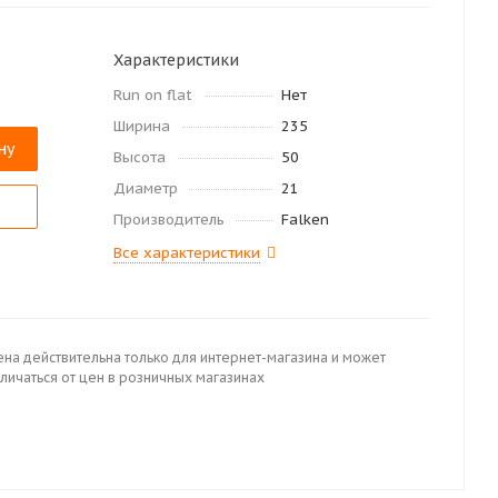
Характеристики
Run on flat
Нет
Ширина
235
ну
Высота
50
Диаметр
21
Производитель
Falken
Все характеристики
ена действительна только для интернет-магазина и может
личаться от цен в розничных магазинах