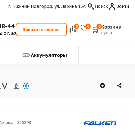
г. Нижний Новгород, ул. Ларина 15А.
Поиск
Войти
88-44
Корзина
0
0
0
Заказать звонок
пуста
о 17:30
Аккумуляторы
1V
Артикул:
355290