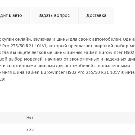
дит к авто
Задать вопрос
Доставка
окупки онлайн, включая и шины для своих автомобилей. Одни
2 Pro 235/50 R21 101Vl, который предлагает широкий выбор м
огда вы ищете легковые шины Зимняя Falken Eurowinter HS02 
ьшой выбор моделей, начиная от экономичных и надежных ши
ми и спортивными шинами для автомобилей с повышенными
мняя шина Falken Eurowinter HS02 Pro 235/50 R21 101V в инте
де.
Нет
235