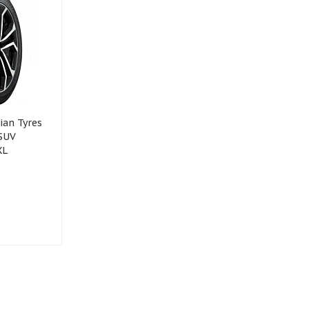
an Tyres
 SUV
XL