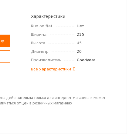
Характеристики
Run on flat
Нет
Ширина
215
ну
Высота
45
Диаметр
20
Производитель
Goodyear
Все характеристики
ена действительна только для интернет-магазина и может
личаться от цен в розничных магазинах