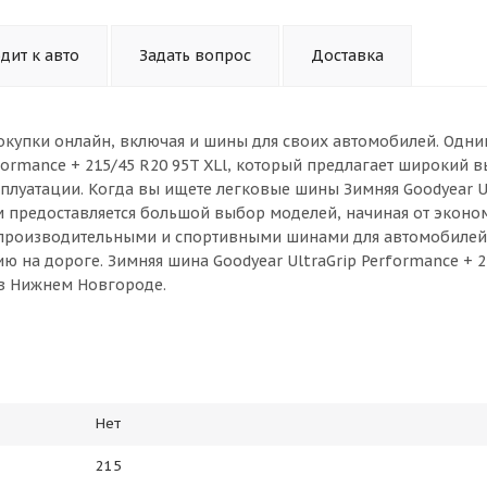
дит к авто
Задать вопрос
Доставка
окупки онлайн, включая и шины для своих автомобилей. Одни
formance + 215/45 R20 95T XLl, который предлагает широкий 
плуатации. Когда вы ищете легковые шины Зимняя Goodyear U
вам предоставляется большой выбор моделей, начиная от экон
опроизводительными и спортивными шинами для автомобилей
на дороге. Зимняя шина Goodyear UltraGrip Performance + 2
 в Нижнем Новгороде.
Нет
215