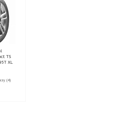
l
Шины Continental
act TS
VikingContact 7 215/45
 95T XL
R20 95T XL FP
зу (4)
Доступно к заказу (2)
37 747
₽