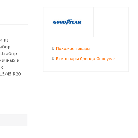
м из
выбор
Похожие товары
ltraGrip
Все товары бренда Goodyear
омичных и
 с
15/45 R20