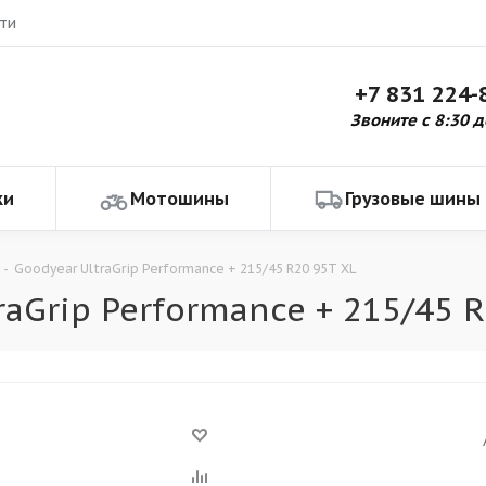
ти
+7 831 224-
Звоните с 8:30 д
ки
Мотошины
Грузовые шины
-
Goodyear UltraGrip Performance + 215/45 R20 95T XL
aGrip Performance + 215/45 R