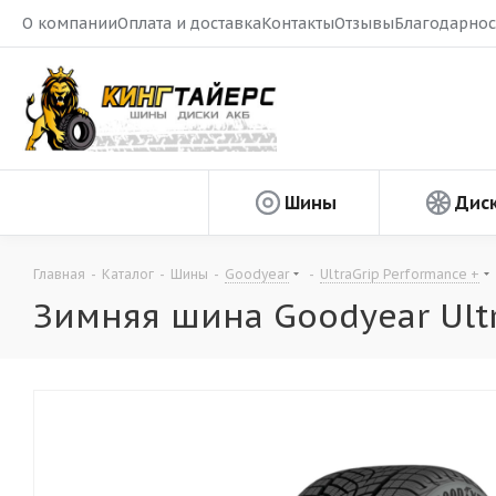
О компании
Оплата и доставка
Контакты
Отзывы
Благодарнос
Шины
Дис
Главная
-
Каталог
-
Шины
-
Goodyear
-
UltraGrip Performance +
Зимняя шина Goodyear Ultr