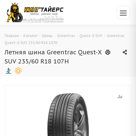
Главная
-
Каталог
-
Шины
-
Greentrac
-
Quest-X SUV
-
Greentrac
Quest-X SUV 235/60 R18 107H
Летняя шина Greentrac Quest-X
SUV 235/60 R18 107H