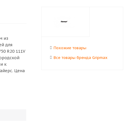
м из
ей для
Похожие товары
/50 R20 111V
городской
Все товары бренда Gripmax
и к
Тайерс. Цена