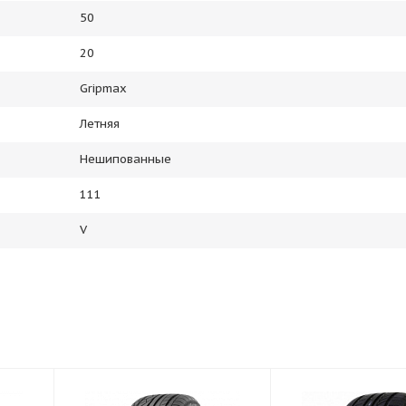
50
20
Gripmax
Летняя
Нешипованные
111
V