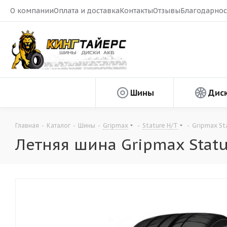
О компании
Оплата и доставка
Контакты
Отзывы
Благодарнос
Шины
Дис
Главная
-
Каталог
-
Шины
-
Gripmax
-
Stature H/T
-
Gripmax St
Летняя шина Gripmax Statu