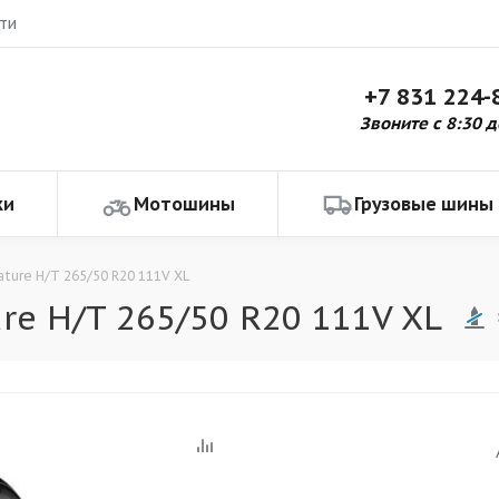
ти
+7 831 224-
Звоните с 8:30 д
ки
Мотошины
Грузовые шины
ature H/T 265/50 R20 111V XL
re H/T 265/50 R20 111V XL