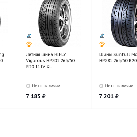
ng
Летняя шина HIFLY
Шины Sunfull Mo
20
Vigorous HP801 265/50
HP881 265/50 R20
R20 111V XL
Нет в наличии
Нет в наличии
7 183
₽
7 201
₽