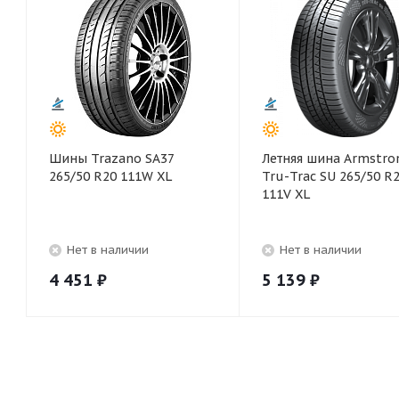
Шины Trazano SA37
Летняя шина Armstro
265/50 R20 111W XL
Tru-Trac SU 265/50 R
111V XL
Нет в наличии
Нет в наличии
4 451
₽
5 139
₽