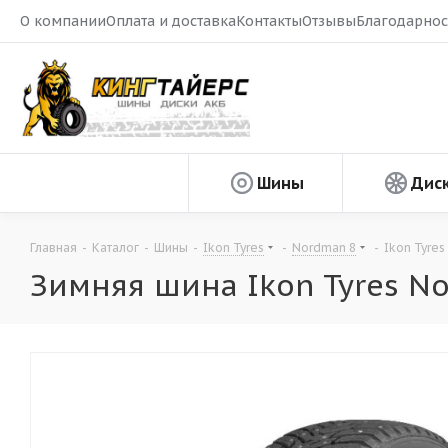
О компании
Оплата и доставка
Контакты
Отзывы
Благодарнос
Шины
Дис
Главная
-
Каталог
-
Шины
-
Ikon Tyres
-
Nordman 8
-
Ikon Tyres
Зимняя шина Ikon Tyres No