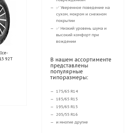
✅ Уверенное поведение на
сухом, мокром и снежном
покрытии
✅ Низкий уровень шума и
высокий комфорт при
вождении
Ice-
Зимняя шина Mirage MR-
Шины Leao W
R15 92T
W662 195/60 R15 88H
В нашем ассортименте
Defender Gri
представлены
92T
популярные
типоразмеры:
Нет в наличии
Нет в нали
175/65 R14
3 992
₽
4 069
₽
185/65 R15
195/65 R15
205/55 R16
и многие другие