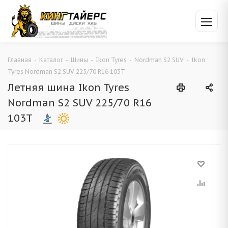
Главная
-
Каталог
-
Шины
-
Ikon Tyres
-
Nordman S2 SUV
-
Ikon
Tyres Nordman S2 SUV 225/70 R16 103T
Летняя шина Ikon Tyres
Nordman S2 SUV 225/70 R16
103T