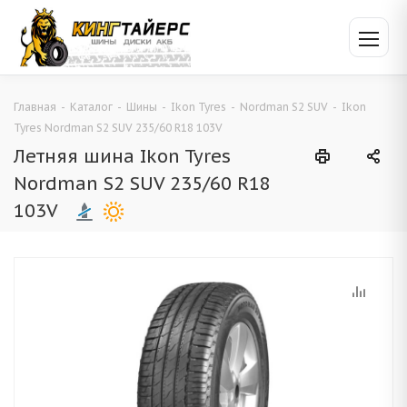
Главная
-
Каталог
-
Шины
-
Ikon Tyres
-
Nordman S2 SUV
-
Ikon
Tyres Nordman S2 SUV 235/60 R18 103V
Летняя шина Ikon Tyres
Nordman S2 SUV 235/60 R18
103V