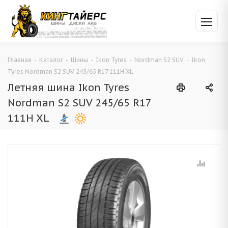
Главная
-
Каталог
-
Шины
-
Ikon Tyres
-
Nordman S2 SUV
-
Ikon
Tyres Nordman S2 SUV 245/65 R17 111H XL
Летняя шина Ikon Tyres
Nordman S2 SUV 245/65 R17
111H XL