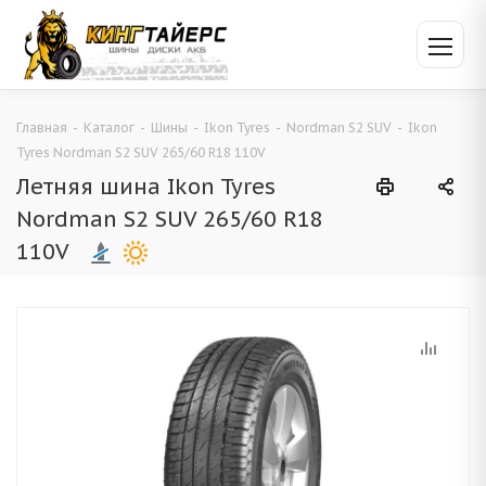
Главная
-
Каталог
-
Шины
-
Ikon Tyres
-
Nordman S2 SUV
-
Ikon
Tyres Nordman S2 SUV 265/60 R18 110V
Летняя шина Ikon Tyres
Nordman S2 SUV 265/60 R18
110V