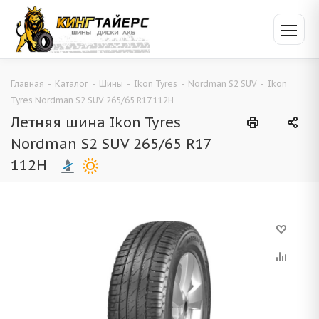
Главная
-
Каталог
-
Шины
-
Ikon Tyres
-
Nordman S2 SUV
-
Ikon
Tyres Nordman S2 SUV 265/65 R17 112H
Летняя шина Ikon Tyres
Nordman S2 SUV 265/65 R17
112H