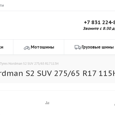
ти
+7 831 224-
Звоните с 8:30 д
ки
Мотошины
Грузовые шины
 Tyres Nordman S2 SUV 275/65 R17 115H
rdman S2 SUV 275/65 R17 115