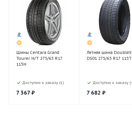
Шины Centara Grand
Летняя шина DoubleS
Tourer H/T 275/65 R17
DS01 275/65 R17 115T
115H
Доступно к заказу (1)
Доступно к заказу (
7 367
₽
7 682
₽