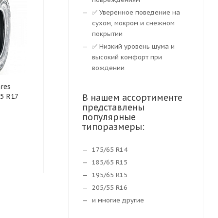
✅ Уверенное поведение на
сухом, мокром и снежном
покрытии
✅ Низкий уровень шума и
высокий комфорт при
вождении
res
Шины Rockblade Rock 719
Шины Headw
5 R17
H/T 275/65 R17 115T
В нашем ассортименте
275/65 R17 1
представлены
популярные
типоразмеры:
Нет в наличии
Доступно к
175/65 R14
7 811
₽
8 090
₽
185/65 R15
195/65 R15
205/55 R16
и многие другие