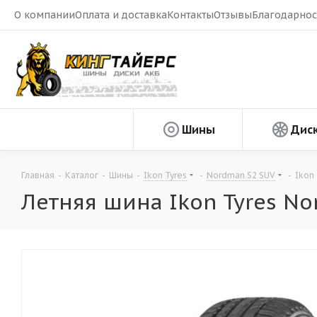
О компании
Оплата и доставка
Контакты
Отзывы
Благодарнос
Шины
Дис
Главная
-
Каталог
-
Шины
-
Ikon Tyres
-
Nordman S2 SUV
-
Ikon
Летняя шина Ikon Tyres No