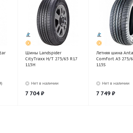
tar
Шины Landspider
Летняя шина Anta
CityTraxx H/T 275/65 R17
Comfort A5 275/6
115H
115S
4)
Нет в наличии
Нет в наличии
7 704
₽
7 749
₽