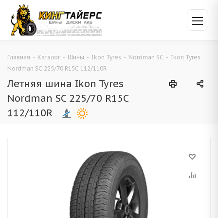
Главная
-
Каталог
-
Шины
-
Ikon Tyres
-
Nordman SC
-
Ikon Tyres
Nordman SC 225/70 R15C 112/110R
Летняя шина Ikon Tyres
Nordman SC 225/70 R15C
112/110R