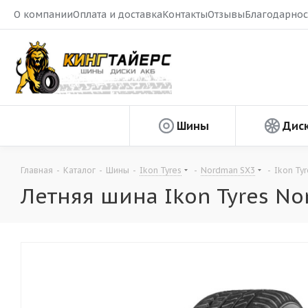
О компании
Оплата и доставка
Контакты
Отзывы
Благодарнос
Шины
Дис
Главная
-
Каталог
-
Шины
-
Ikon Tyres
-
Nordman SX3
-
Ikon Ty
Летняя шина Ikon Tyres No