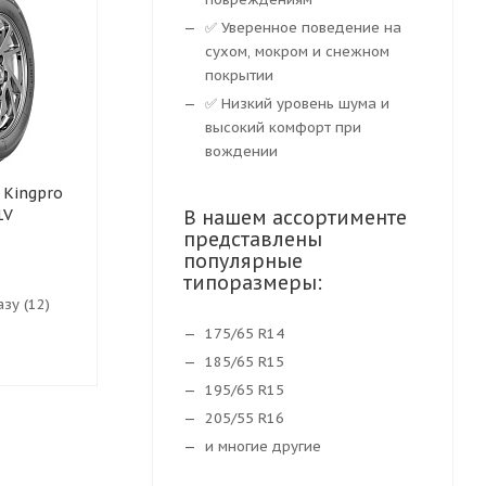
✅ Уверенное поведение на
сухом, мокром и снежном
покрытии
✅ Низкий уровень шума и
высокий комфорт при
вождении
 Kingpro
Летняя шина HIFLY HF261
Шины Grenla
1V
195/55 R16 91V XL
В нашем ассортименте
H02 195/55 R
представлены
популярные
типоразмеры:
зу (12)
Нет в наличии
Нет в нали
175/65 R14
3 348
₽
3 371
₽
185/65 R15
195/65 R15
205/55 R16
и многие другие