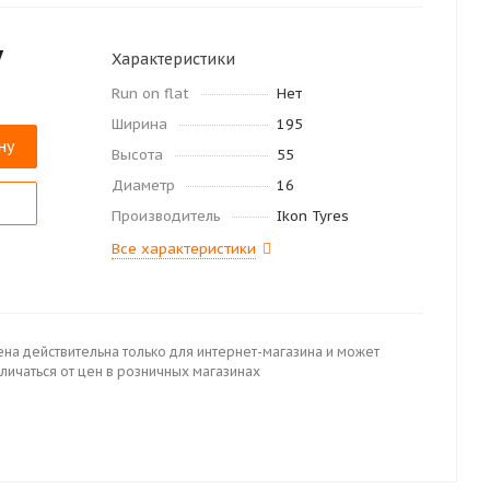
у
Характеристики
Run on flat
Нет
Ширина
195
ну
Высота
55
Диаметр
16
Производитель
Ikon Tyres
Все характеристики
ена действительна только для интернет-магазина и может
личаться от цен в розничных магазинах