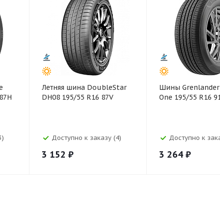
e
Летняя шина DoubleStar
Шины Grenlander
 87H
DH08 195/55 R16 87V
One 195/55 R16 9
3)
Доступно к заказу (4)
Доступно к зака
3 152
₽
3 264
₽