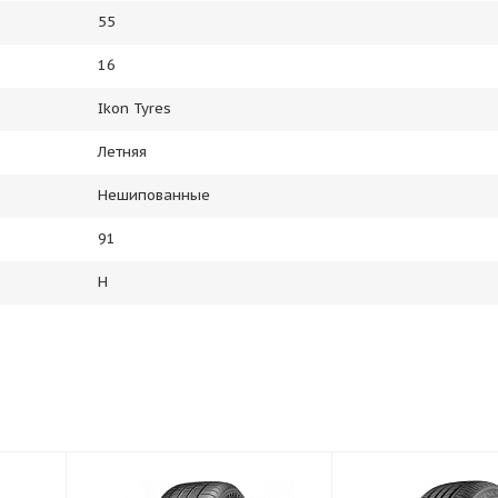
55
16
Ikon Tyres
Летняя
Нешипованные
91
H