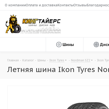
О компании
Оплата и доставка
Контакты
Отзывы
Благодарнос
Шины
Дис
Главная
-
Каталог
-
Шины
-
Ikon Tyres
-
Nordman SZ2
-
Ikon Ty
Летняя шина Ikon Tyres No