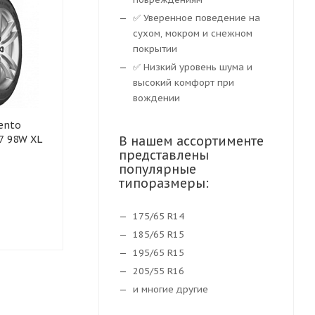
✅ Уверенное поведение на
сухом, мокром и снежном
покрытии
✅ Низкий уровень шума и
высокий комфорт при
вождении
ento
Шины Fortune FSR-802
Летняя шина 
7 98W XL
225/50 R17 94V
В нашем ассортименте
Ingens EV 22
представлены
XL
популярные
типоразмеры:
Нет в наличии
Нет в нали
175/65 R14
4 356
₽
4 378
₽
185/65 R15
195/65 R15
205/55 R16
и многие другие