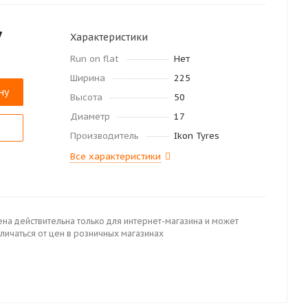
у
Характеристики
Run on flat
Нет
Ширина
225
ну
Высота
50
Диаметр
17
Производитель
Ikon Tyres
Все характеристики
ена действительна только для интернет-магазина и может
личаться от цен в розничных магазинах