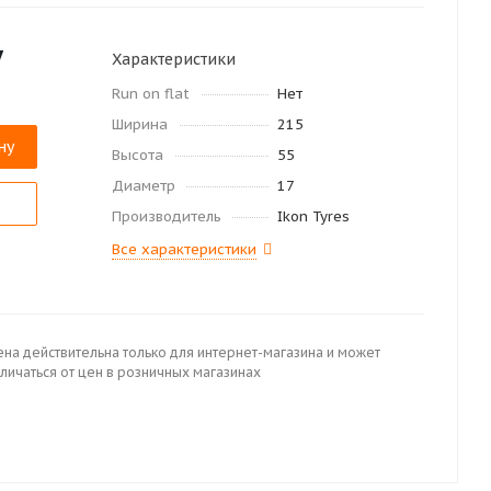
у
Характеристики
Run on flat
Нет
Ширина
215
ну
Высота
55
Диаметр
17
Производитель
Ikon Tyres
Все характеристики
ена действительна только для интернет-магазина и может
личаться от цен в розничных магазинах