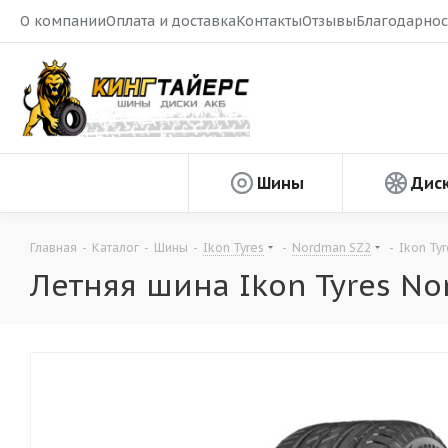
О компании
Оплата и доставка
Контакты
Отзывы
Благодарнос
Шины
Дис
Главная
-
Каталог
-
Шины
-
Ikon Tyres
-
Nordman SZ2
-
Ikon Ty
Летняя шина Ikon Tyres No