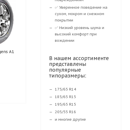
✅ Уверенное поведение на
сухом, мокром и снежном
покрытии
✅ Низкий уровень шума и
высокий комфорт при
вождении
gens A1
Летняя шина Antares
Шины HIFLY 
Ingens EV 215/55 R17 98V
В нашем ассортименте
R17 98W
XL
представлены
популярные
типоразмеры:
Нет в наличии
Нет в нали
175/65 R14
4 419
₽
4 419
₽
185/65 R15
195/65 R15
205/55 R16
и многие другие