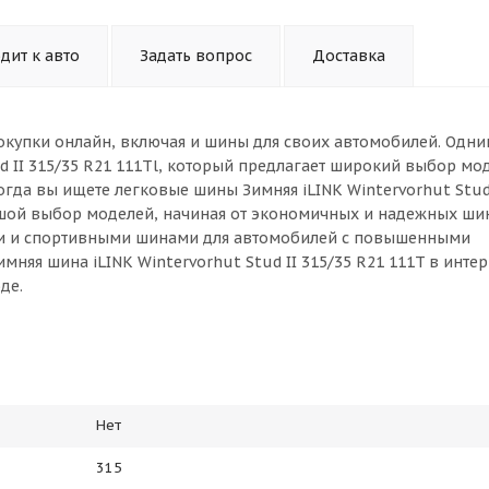
дит к авто
Задать вопрос
Доставка
окупки онлайн, включая и шины для своих автомобилей. Одни
d II 315/35 R21 111Tl, который предлагает широкий выбор мо
гда вы ищете легковые шины Зимняя iLINK Wintervorhut Stud 
ьшой выбор моделей, начиная от экономичных и надежных ши
ми и спортивными шинами для автомобилей с повышенными
няя шина iLINK Wintervorhut Stud II 315/35 R21 111T в интер
де.
Нет
315