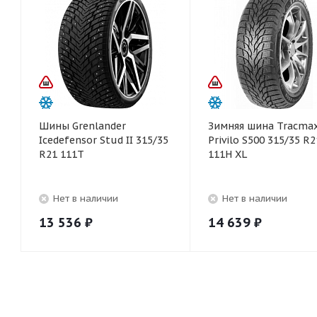
Шины Grenlander
Зимняя шина Tracmax
Icedefensor Stud II 315/35
Privilo S500 315/35 R2
R21 111T
111H XL
Нет в наличии
Нет в наличии
13 536
₽
14 639
₽