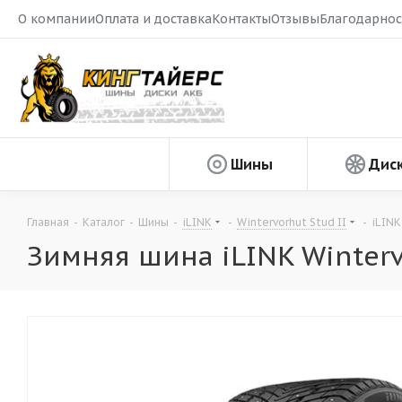
О компании
Оплата и доставка
Контакты
Отзывы
Благодарнос
Шины
Дис
Главная
-
Каталог
-
Шины
-
iLINK
-
Wintervorhut Stud II
-
iLINK
Зимняя шина iLINK Winterv