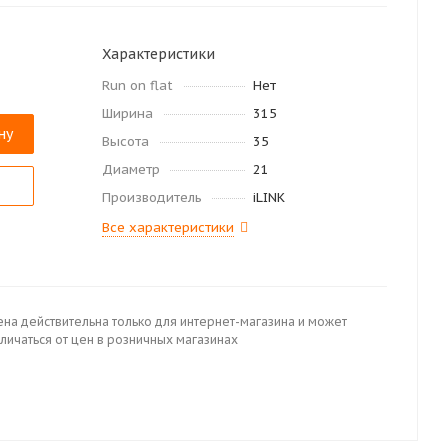
Характеристики
Run on flat
Нет
Ширина
315
ну
Высота
35
Диаметр
21
Производитель
iLINK
Все характеристики
ена действительна только для интернет-магазина и может
личаться от цен в розничных магазинах