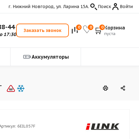
г. Нижний Новгород, ул. Ларина 15А.
Поиск
Войти
88-44
Корзина
0
0
0
Заказать звонок
пуста
о 17:30
Аккумуляторы
T
Артикул:
6EIL057F