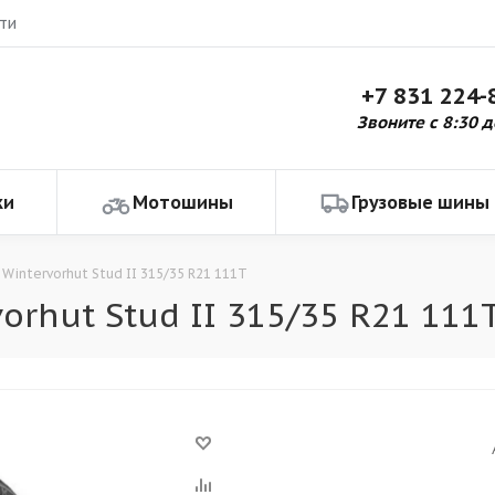
ти
+7 831 224-
Звоните с 8:30 д
ки
Мотошины
Грузовые шины
 Wintervorhut Stud II 315/35 R21 111T
orhut Stud II 315/35 R21 111