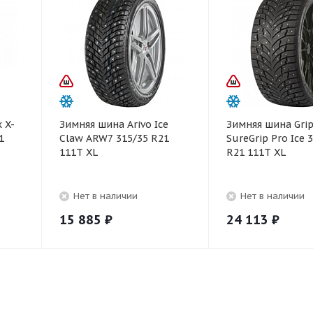
 X-
Зимняя шина Arivo Ice
Зимняя шина Gri
1
Claw ARW7 315/35 R21
SureGrip Pro Ice 
111T XL
R21 111T XL
Нет в наличии
Нет в наличии
15 885
₽
24 113
₽