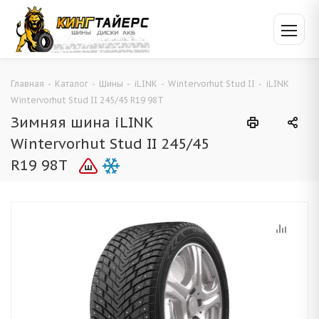
Главная
-
Каталог
-
Шины
-
iLINK
-
Wintervorhut Stud II
-
iLINK
Wintervorhut Stud II 245/45 R19 98T
Зимняя шина iLINK
Wintervorhut Stud II 245/45
R19 98T