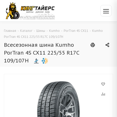
Главная
-
Каталог
-
Шины
-
Kumho
-
PorTran 4S CX11
-
Kumho
PorTran 4S CX11 225/55 R17C 109/107H
Всесезонная шина Kumho
PorTran 4S CX11 225/55 R17C
109/107H