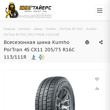
Главная
-
Каталог
-
Шины
-
Kumho
-
PorTran 4S CX11
-
Kumho
PorTran 4S CX11 205/75 R16C 113/111R
Всесезонная шина Kumho
PorTran 4S CX11 205/75 R16C
113/111R