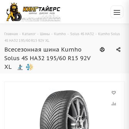
Главная
-
Каталог
-
Шины
-
Kumho
-
Solus 4S HA32
-
Kumho Solus
4S HA32 195/60 R15 92V XL
Всесезонная шина Kumho
Solus 4S HA32 195/60 R15 92V
XL