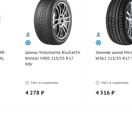
MR-
Шины Yokohama BluEarth
Зимняя шина Mir
XL
Winter V905 215/55 R17
W562 215/55 R17 
98V
Нет в наличии
Нет в наличии
4 278
₽
4 316
₽