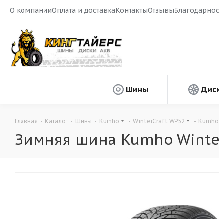
О компании
Оплата и доставка
Контакты
Отзывы
Благодарнос
Шины
Дис
Главная
-
Каталог
-
Шины
-
Kumho
-
WinterCraft WP52
-
Kumho 
Зимняя шина Kumho Winter