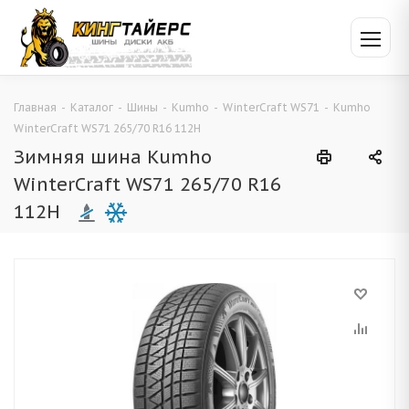
Главная
-
Каталог
-
Шины
-
Kumho
-
WinterCraft WS71
-
Kumho
WinterCraft WS71 265/70 R16 112H
Зимняя шина Kumho
WinterCraft WS71 265/70 R16
112H