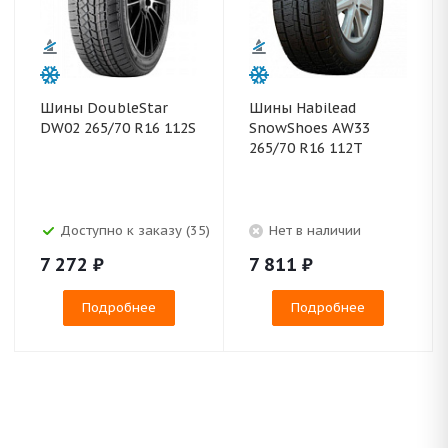
Шины DoubleStar
Шины Habilead
DW02 265/70 R16 112S
SnowShoes AW33
265/70 R16 112T
Доступно к заказу (35)
Нет в наличии
7 272
₽
7 811
₽
Подробнее
Подробнее