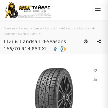
Главная
-
Каталог
-
Шины
-
Landsail
-
4-Seasons
-
Landsail 4-
Seasons 165/70 R14 85T XL
Шины Landsail 4-Seasons
165/70 R14 85T XL