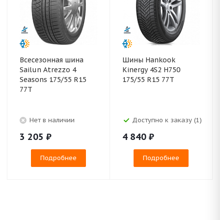
Всесезонная шина
Шины Hankook
Sailun Atrezzo 4
Kinergy 4S2 H750
Seasons 175/55 R15
175/55 R15 77T
77T
Нет в наличии
Доступно к заказу (1)
3 205
₽
4 840
₽
Подробнее
Подробнее