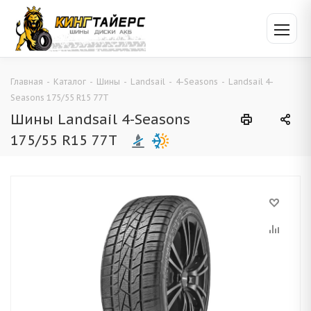
Главная
-
Каталог
-
Шины
-
Landsail
-
4-Seasons
-
Landsail 4-
Seasons 175/55 R15 77T
Шины Landsail 4-Seasons
175/55 R15 77T