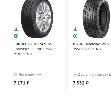
Зимняя шина Fortune
Шины Headway HW50
Snowfun FSR-901 255/55
255/55 R19 107H
R19 111V XL
Нет в наличии
Доступно к заказу (
7 171
₽
7 332
₽