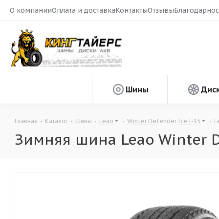
О компании
Оплата и доставка
Контакты
Отзывы
Благодарнос
Шины
Дис
Главная
-
Каталог
-
Шины
-
Leao
-
Winter Defender Ice I-15
-
L
Зимняя шина Leao Winter D