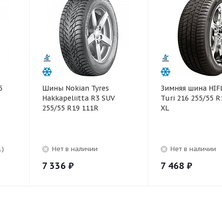
5
Шины Nokian Tyres
Зимняя шина HIF
Hakkapeliitta R3 SUV
Turi 216 255/55 R
255/55 R19 111R
XL
1)
Нет в наличии
Нет в наличии
7 336
₽
7 468
₽