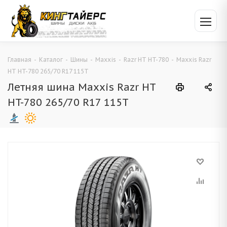
Главная
-
Каталог
-
Шины
-
Maxxis
-
Razr HT HT-780
-
Maxxis Razr
HT HT-780 265/70 R17 115T
Летняя шина Maxxis Razr HT
HT-780 265/70 R17 115T