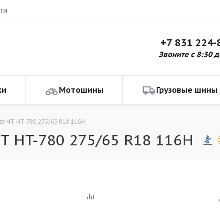
ти
+7 831 224-
Звоните с 8:30 д
ки
Мотошины
Грузовые шины
zr HT HT-780 275/65 R18 116H
T HT-780 275/65 R18 116H