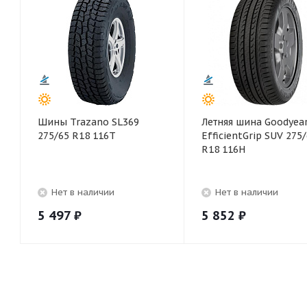
Шины Trazano SL369
Летняя шина Goodyea
275/65 R18 116T
EfficientGrip SUV 275
R18 116H
Нет в наличии
Нет в наличии
5 497
₽
5 852
₽