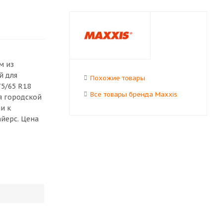
м из
й для
Похожие товары
75/65 R18
Все товары бренда Maxxis
я городской
и к
айерс. Цена