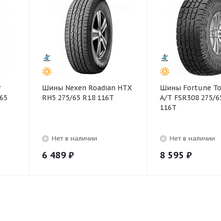
r
Шины Nexen Roadian HTX
Шины Fortune T
/65
RH5 275/65 R18 116T
A/T FSR308 275/6
116T
Нет в наличии
Нет в наличии
6 489
₽
8 595
₽