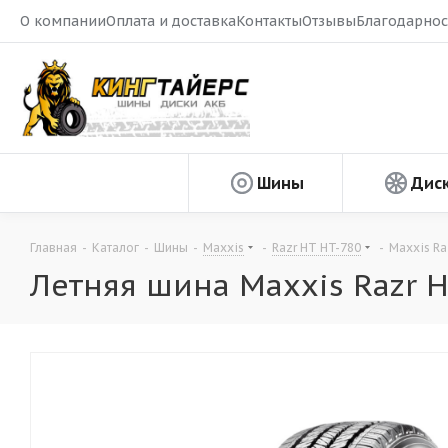
О компании
Оплата и доставка
Контакты
Отзывы
Благодарнос
Шины
Дис
Главная
-
Каталог
-
Шины
-
Maxxis
-
Razr HT HT-780
-
Maxxis Ra
Летняя шина Maxxis Razr H