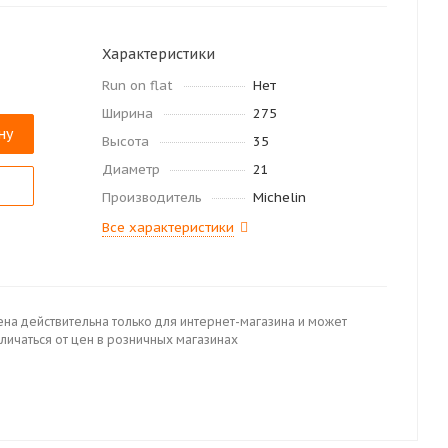
Характеристики
Run on flat
Нет
Ширина
275
ну
Высота
35
Диаметр
21
Производитель
Michelin
Все характеристики
ена действительна только для интернет-магазина и может
личаться от цен в розничных магазинах