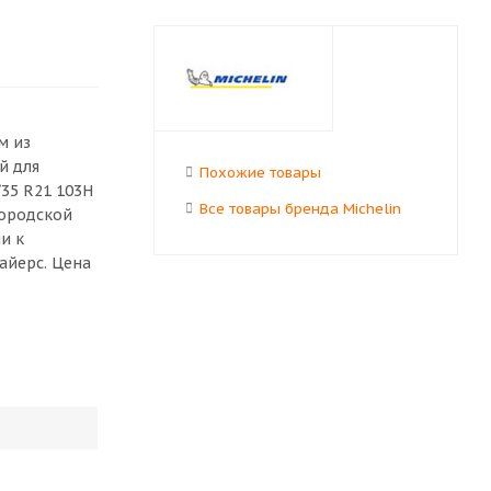
м из
й для
Похожие товары
35 R21 103H
Все товары бренда Michelin
городской
и к
айерс. Цена