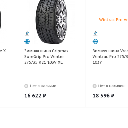
e X
Зимняя шина Gripmax
Зимняя шина Vred
SureGrip Pro Winter
Wintrac Pro 275/
275/35 R21 103V XL
103Y
Нет в наличии
Нет в наличии
16 622
₽
18 596
₽