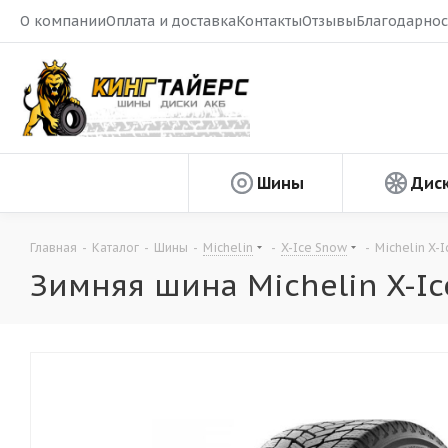
О компании
Оплата и доставка
Контакты
Отзывы
Благодарнос
Шины
Дис
Главная
-
Каталог
-
Шины
-
Michelin
-
X-Ice Snow
-
Michelin X-
Зимняя шина Michelin X-Ic