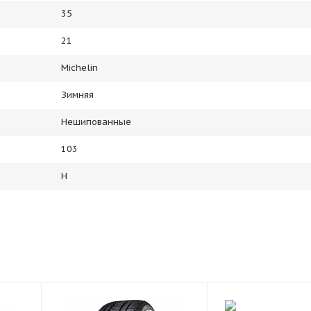
35
21
Michelin
Зимняя
Нешипованные
103
H