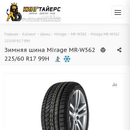
Главная
-
Каталог
-
Шины
-
Mirage
-
MR-W562
-
Mirage MR-W562
225/60 R17 99H
Зимняя шина Mirage MR-W562
225/60 R17 99H