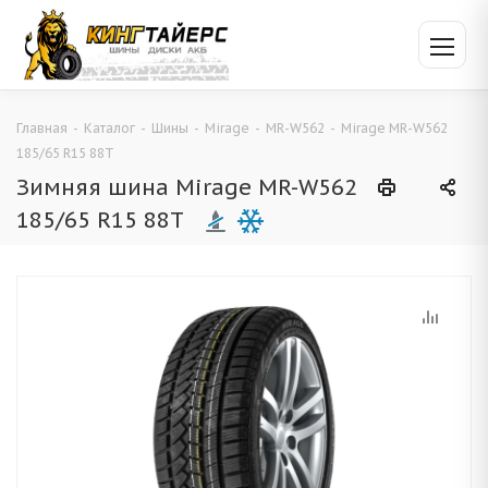
Главная
-
Каталог
-
Шины
-
Mirage
-
MR-W562
-
Mirage MR-W562
185/65 R15 88T
Зимняя шина Mirage MR-W562
185/65 R15 88T