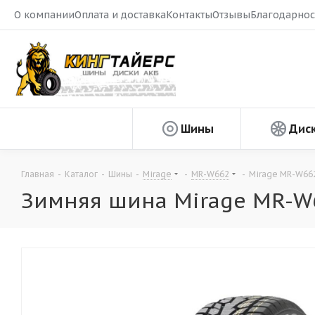
О компании
Оплата и доставка
Контакты
Отзывы
Благодарнос
Шины
Дис
Главная
-
Каталог
-
Шины
-
Mirage
-
MR-W662
-
Mirage MR-W662
Зимняя шина Mirage MR-W6