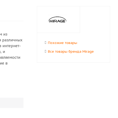
м из
я различных
Похожие товары
в интернет-
, и
Все товары бренда Mirage
авляемости
ие в