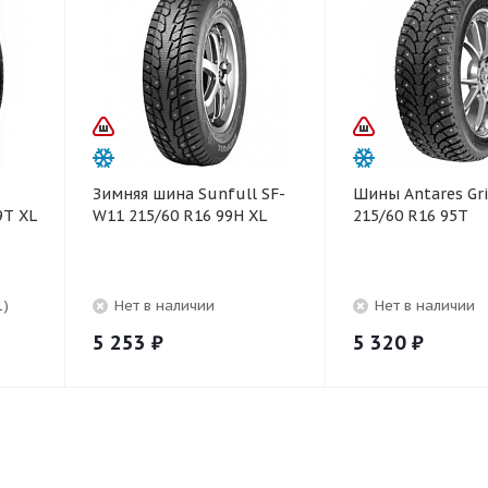
Зимняя шина Sunfull SF-
Шины Antares Gri
9T XL
W11 215/60 R16 99H XL
215/60 R16 95T
1)
Нет в наличии
Нет в наличии
5 253
₽
5 320
₽