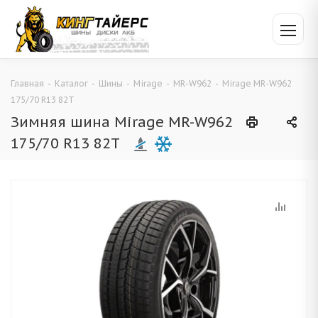
Главная
-
Каталог
-
Шины
-
Mirage
-
MR-W962
-
Mirage MR-W962
175/70 R13 82T
Зимняя шина Mirage MR-W962
175/70 R13 82T