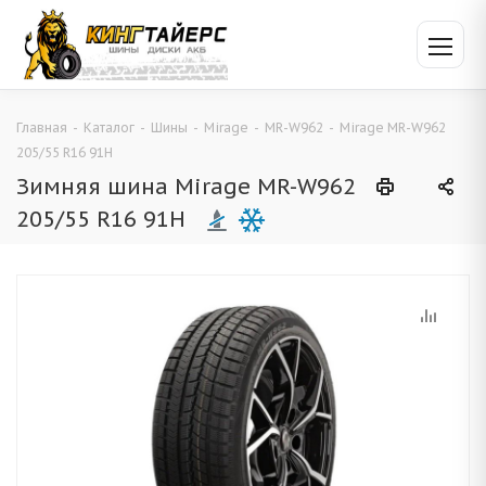
Главная
-
Каталог
-
Шины
-
Mirage
-
MR-W962
-
Mirage MR-W962
205/55 R16 91H
Зимняя шина Mirage MR-W962
205/55 R16 91H