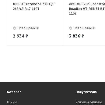
Шины Trazano SU318 H/T
Летняя шина Roadsto
265/65 R17 112T
Roadian HT 265/65 R1
110S
Нет в наличии
Нет в наличии
2 934
₽
3 836
₽
Каталог
Покупателю
Шины
Условия оплаты