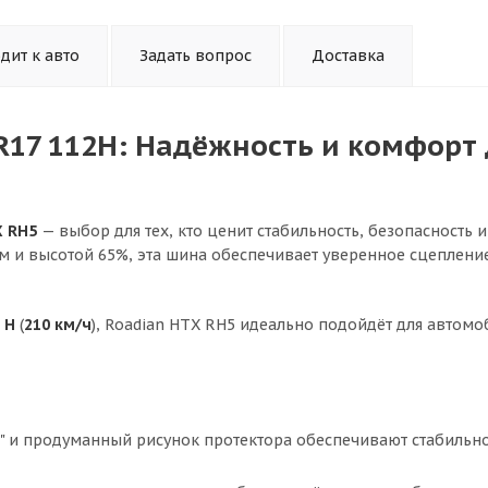
дит к авто
Задать вопрос
Доставка
 R17 112H: Надёжность и комфорт
X RH5
— выбор для тех, кто ценит стабильность, безопасность и
м и высотой 65%, эта шина обеспечивает уверенное сцепление
м
H
(
210 км/ч
), Roadian HTX RH5 идеально подойдёт для автомо
7" и продуманный рисунок протектора обеспечивают стабильно