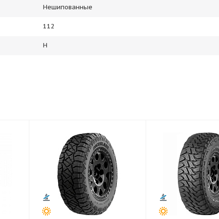
Нешипованные
112
H