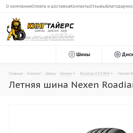
О компании
Оплата и доставка
Контакты
Отзывы
Благодарнос
Шины
Дис
Главная
-
Каталог
-
Шины
-
Nexen
-
Roadian HTX RH5
-
Nexen R
Летняя шина Nexen Roadia