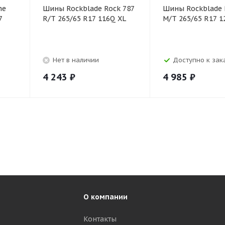
ne
Шины Rockblade Rock 787
Шины Rockblade 
7
R/T 265/65 R17 116Q XL
M/T 265/65 R17 1
Нет в наличии
Доступно к зака
4 243
₽
4 985
₽
О компании
Контакты