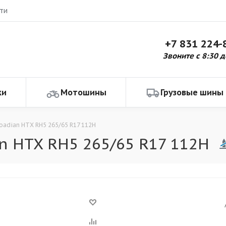
ти
+7 831 224-
Звоните с 8:30 д
ки
Мотошины
Грузовые шины
oadian HTX RH5 265/65 R17 112H
n HTX RH5 265/65 R17 112H