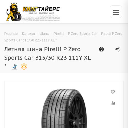
Главная
-
Каталог
-
Шины
-
Pirelli
-
P Zero Sports Car
-
Pirelli P Zero
Sports Car 315/30 R23 111Y XL *
Летняя шина Pirelli P Zero
Sports Car 315/30 R23 111Y XL
*