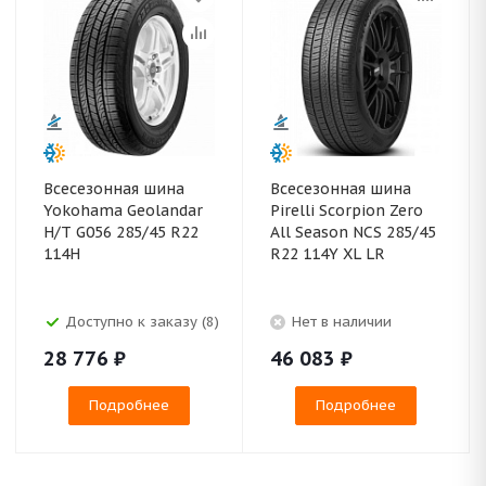
Всесезонная шина
Всесезонная шина
Yokohama Geolandar
Pirelli Scorpion Zero
H/T G056 285/45 R22
All Season NCS 285/45
114H
R22 114Y XL LR
Доступно к заказу (8)
Нет в наличии
28 776
₽
46 083
₽
Подробнее
Подробнее