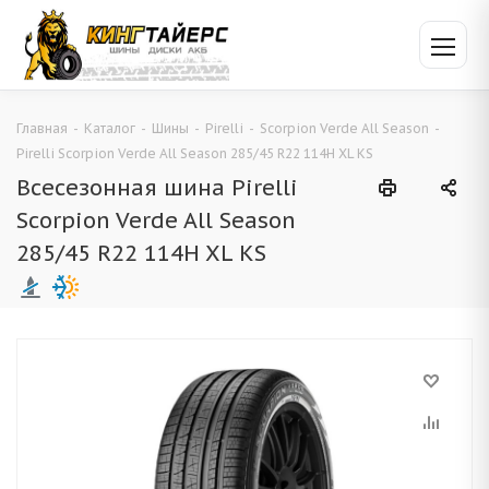
Главная
-
Каталог
-
Шины
-
Pirelli
-
Scorpion Verde All Season
-
Pirelli Scorpion Verde All Season 285/45 R22 114H XL KS
Всесезонная шина Pirelli
Scorpion Verde All Season
285/45 R22 114H XL KS