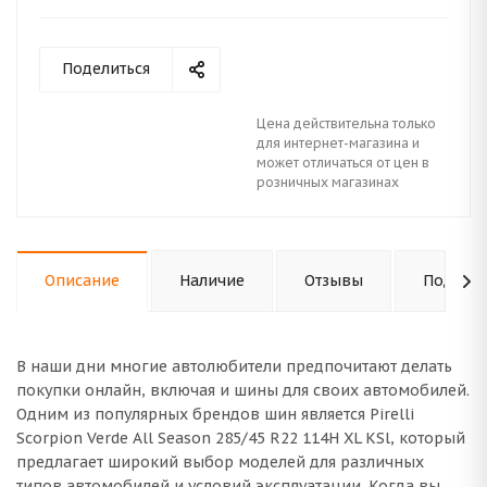
Поделиться
Цена действительна только
для интернет-магазина и
может отличаться от цен в
розничных магазинах
Описание
Наличие
Отзывы
Подходи
В наши дни многие автолюбители предпочитают делать
покупки онлайн, включая и шины для своих автомобилей.
Одним из популярных брендов шин является Pirelli
Scorpion Verde All Season 285/45 R22 114H XL KSl, который
предлагает широкий выбор моделей для различных
типов автомобилей и условий эксплуатации. Когда вы