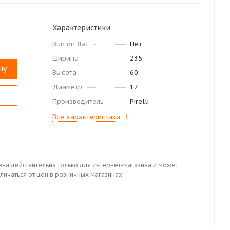
Характеристики
Run on flat
Нет
Ширина
235
ну
Высота
60
Диаметр
17
Производитель
Pirelli
Все характеристики
ена действительна только для интернет-магазина и может
личаться от цен в розничных магазинах