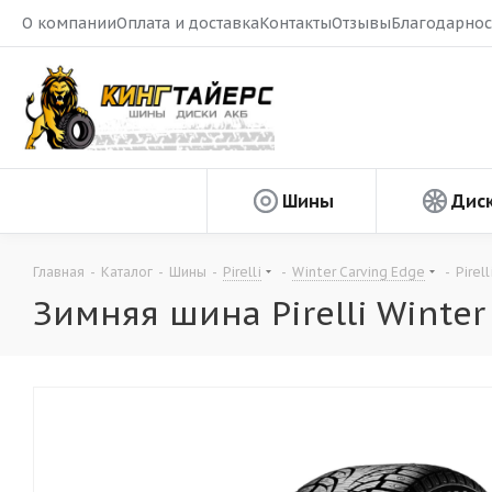
О компании
Оплата и доставка
Контакты
Отзывы
Благодарнос
Шины
Дис
Главная
-
Каталог
-
Шины
-
Pirelli
-
Winter Carving Edge
-
Pirel
Зимняя шина Pirelli Winter