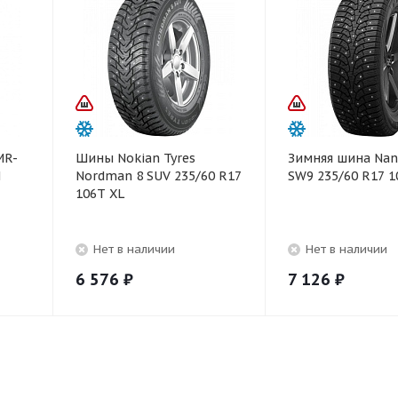
MR-
Шины Nokian Tyres
Зимняя шина Nan
H
Nordman 8 SUV 235/60 R17
SW9 235/60 R17 1
106T XL
Нет в наличии
Нет в наличии
6 576
₽
7 126
₽