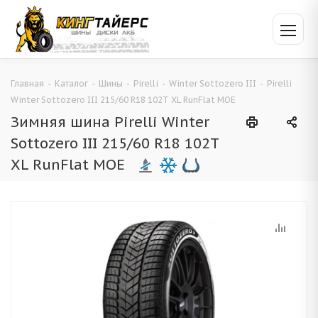
Главная
-
Каталог
-
Шины
-
Pirelli
-
Winter Sottozero III
-
Pirelli
Winter Sottozero III 215/60 R18 102T XL RunFlat MOE
Зимняя шина Pirelli Winter
Sottozero III 215/60 R18 102T
XL RunFlat MOE